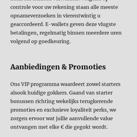
controle voor uw rekening staan alle meeste
opnameverzoeken in vierentwintig u
geaccordeerd. E-wallets geven deze vlugste
betalingen, regelmatig binnen meerdere uren
volgend op goedkeuring.
Aanbiedingen & Promoties
Ons VIP programma waardeert zowel starters
alsook huidige gokkers. Gaand van starter
bonussen richting wekelijks terugkerende
promoties en exclusieve loyaliteit perks, we
zorgen ervoor wat jullie aanvullende value
ontvangen met elke € die gegokt wordt.