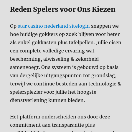
Reden Spelers voor Ons Kiezen
Op
star casino nederland sitelogin
snappen we
hoe huidige gokkers op zoek blijven voor beter
als enkel gokkasten plus tafelpellen. Jullie eisen
een complete volledige ervaring wat
bescherming, afwisseling & zekerheid
samenvoegt. Ons systeem is gebouwd op basis
van dergelijke uitgangspunten tot grondslag,
terwijl we continue besteden aan technologie &
spelersplezier voor jullie het hoogste
dienstverlening kunnen bieden.
Het platform onderscheiden ons door deze
commitment aan transparantie plus