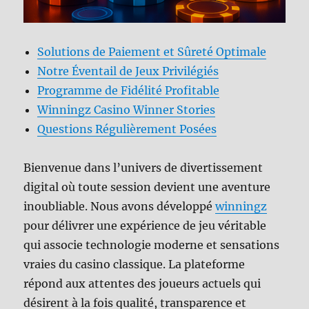
Solutions de Paiement et Sûreté Optimale
Notre Éventail de Jeux Privilégiés
Programme de Fidélité Profitable
Winningz Casino Winner Stories
Questions Régulièrement Posées
Bienvenue dans l’univers de divertissement
digital où toute session devient une aventure
inoubliable. Nous avons développé
winningz
pour délivrer une expérience de jeu véritable
qui associe technologie moderne et sensations
vraies du casino classique. La plateforme
répond aux attentes des joueurs actuels qui
désirent à la fois qualité, transparence et