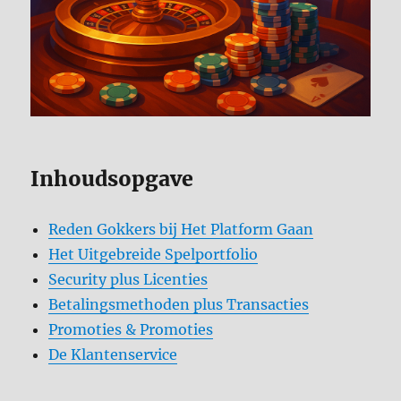
Inhoudsopgave
Reden Gokkers bij Het Platform Gaan
Het Uitgebreide Spelportfolio
Security plus Licenties
Betalingsmethoden plus Transacties
Promoties & Promoties
De Klantenservice