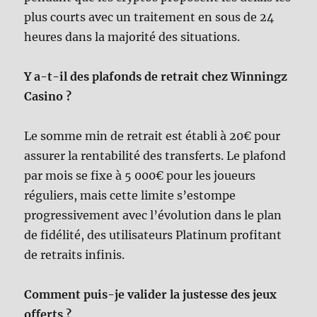
plus courts avec un traitement en sous de 24
heures dans la majorité des situations.
Y a-t-il des plafonds de retrait chez Winningz
Casino ?
Le somme min de retrait est établi à 20€ pour
assurer la rentabilité des transferts. Le plafond
par mois se fixe à 5 000€ pour les joueurs
réguliers, mais cette limite s’estompe
progressivement avec l’évolution dans le plan
de fidélité, des utilisateurs Platinum profitant
de retraits infinis.
Comment puis-je valider la justesse des jeux
offerts ?