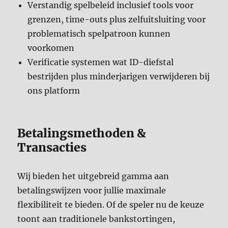
Verstandig spelbeleid inclusief tools voor
grenzen, time-outs plus zelfuitsluiting voor
problematisch spelpatroon kunnen
voorkomen
Verificatie systemen wat ID-diefstal
bestrijden plus minderjarigen verwijderen bij
ons platform
Betalingsmethoden &
Transacties
Wij bieden het uitgebreid gamma aan
betalingswijzen voor jullie maximale
flexibiliteit te bieden. Of de speler nu de keuze
toont aan traditionele bankstortingen,