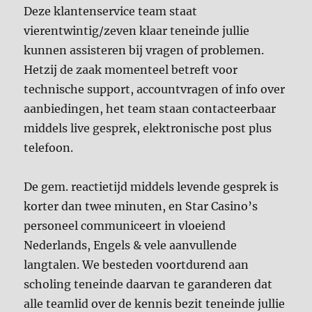
Deze klantenservice team staat
vierentwintig/zeven klaar teneinde jullie
kunnen assisteren bij vragen of problemen.
Hetzij de zaak momenteel betreft voor
technische support, accountvragen of info over
aanbiedingen, het team staan contacteerbaar
middels live gesprek, elektronische post plus
telefoon.
De gem. reactietijd middels levende gesprek is
korter dan twee minuten, en Star Casino’s
personeel communiceert in vloeiend
Nederlands, Engels & vele aanvullende
langtalen. We besteden voortdurend aan
scholing teneinde daarvan te garanderen dat
alle teamlid over de kennis bezit teneinde jullie