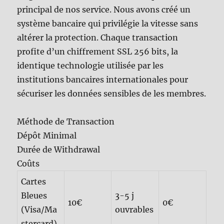
principal de nos service. Nous avons créé un
système bancaire qui privilégie la vitesse sans
altérer la protection. Chaque transaction
profite d’un chiffrement SSL 256 bits, la
identique technologie utilisée par les
institutions bancaires internationales pour
sécuriser les données sensibles de les membres.
Méthode de Transaction
Dépôt Minimal
Durée de Withdrawal
Coûts
Cartes
Bleues
3-5 j
10€
0€
(Visa/Ma
ouvrables
stercard)