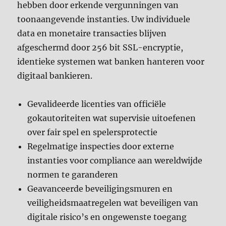
hebben door erkende vergunningen van
toonaangevende instanties. Uw individuele
data en monetaire transacties blijven
afgeschermd door 256 bit SSL-encryptie,
identieke systemen wat banken hanteren voor
digitaal bankieren.
Gevalideerde licenties van officiële
gokautoriteiten wat supervisie uitoefenen
over fair spel en spelersprotectie
Regelmatige inspecties door externe
instanties voor compliance aan wereldwijde
normen te garanderen
Geavanceerde beveiligingsmuren en
veiligheidsmaatregelen wat beveiligen van
digitale risico’s en ongewenste toegang