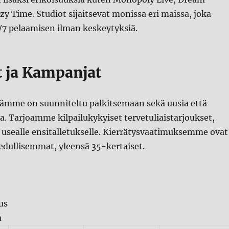
zy Time. Studiot sijaitsevat monissa eri maissa, joka
/7 pelaamisen ilman keskeytyksiä.
 ja Kampanjat
ämme on suunniteltu palkitsemaan sekä uusia että
jia. Tarjoamme kilpailukykyiset tervetuliaistarjoukset,
 usealle ensitalletukselle. Kierrätysvaatimuksemme ovat
edullisemmat, yleensä 35-kertaiset.
us
a