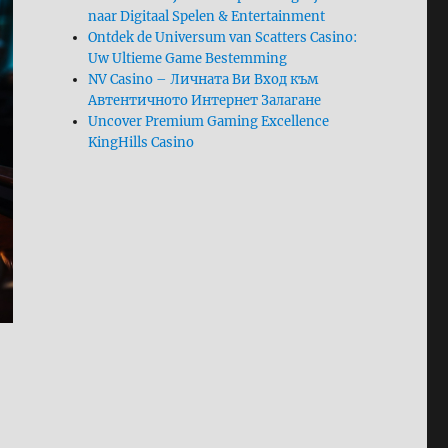
naar Digitaal Spelen & Entertainment
Ontdek de Universum van Scatters Casino:
Uw Ultieme Game Bestemming
NV Casino – Личната Ви Вход към
Автентичното Интернет Залагане
Uncover Premium Gaming Excellence
KingHills Casino