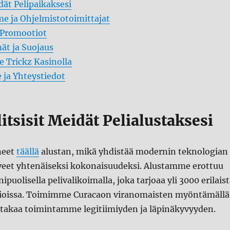
dät Pelipaikaksesi
e ja Ohjelmistotoimittajat
 Promootiot
t ja Suojaus
e Trickz Kasinolla
ja Yhteystiedot
itsisit Meidät Pelialustaksesi
neet
täällä
alustan, mikä yhdistää modernin teknologian
oiveet yhtenäiseksi kokonaisuudeksi. Alustamme erottuu
nipuolisella pelivalikoimalla, joka tarjoaa yli 3000 erilais
orioissa. Toimimme Curacaon viranomaisten myöntämällä
ä takaa toimintamme legitiimiyden ja läpinäkyvyyden.