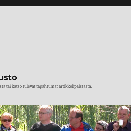
usto
ta tai katso tulevat tapahtumat artikkelipalstasta.