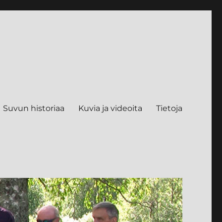
Suvun historiaa
Kuvia ja videoita
Tietoja