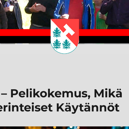
o – Pelikokemus, Mikä
erinteiset Käytännöt