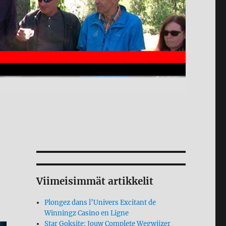
Viimeisimmät artikkelit
Plongez dans l’Univers Excitant de
Winningz Casino en Ligne
Star Goksite: Jouw Complete Wegwijzer