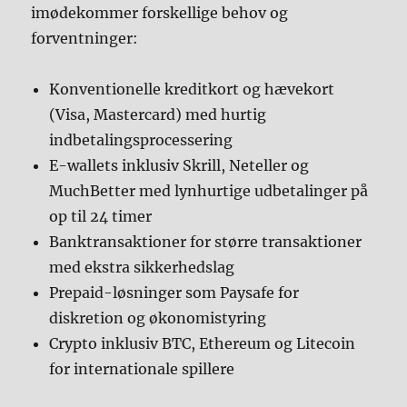
imødekommer forskellige behov og
forventninger:
Konventionelle kreditkort og hævekort
(Visa, Mastercard) med hurtig
indbetalingsprocessering
E-wallets inklusiv Skrill, Neteller og
MuchBetter med lynhurtige udbetalinger på
op til 24 timer
Banktransaktioner for større transaktioner
med ekstra sikkerhedslag
Prepaid-løsninger som Paysafe for
diskretion og økonomistyring
Crypto inklusiv BTC, Ethereum og Litecoin
for internationale spillere