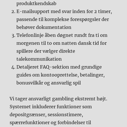
produktkendskab
E-mailsupport med svar inden for 2 timer,
passende til komplekse forespørgsler der
behøver dokumentation
Telefonlinje åben døgnet rundt fra ti om
morgenen til to om natten dansk tid for
spillere der vælger direkte
talekommunikation
Detaljeret FAQ-sektion med grundige
guides om kontooprettelse, betalinger,
bonusvilkår og ansvarlig spil
Vi tager ansvarligt gambling ekstremt højt.
Systemet inkluderer funktioner som
depositgrænser, sessionstimerе,
spærrefunktioner og forbindelser til