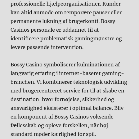
professionelle hjælpeorganisationer. Kunder
kan altid anmode om temporære pauser eller
permanente lukning af brugerkonti. Bossy
Casinos personale er uddannet til at
identificere problematisk gamingmønstre og
levere passende intervention.
Bossy Casino symboliserer kulminationen af
langvarig erfaring i internet-baseret gaming-
branchen. Vi kombinerer teknologisk udvikling
med brugercentreret service for til at skabe en
destination, hvor fornøjelse, sikkerhed og
ansvarlighed eksisterer i optimal balance. Bliv
en komponent af Bossy Casinos voksende
fællesskab og opleve forskellen, når høj
standard møder kærlighed for spil.