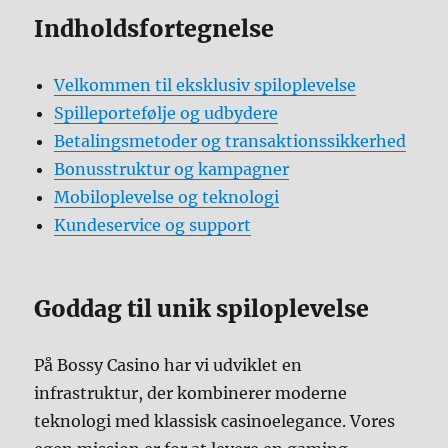
Indholdsfortegnelse
Velkommen til eksklusiv spiloplevelse
Spilleportefølje og udbydere
Betalingsmetoder og transaktionssikkerhed
Bonusstruktur og kampagner
Mobiloplevelse og teknologi
Kundeservice og support
Goddag til unik spiloplevelse
På Bossy Casino har vi udviklet en
infrastruktur, der kombinerer moderne
teknologi med klassisk casinoelegance. Vores