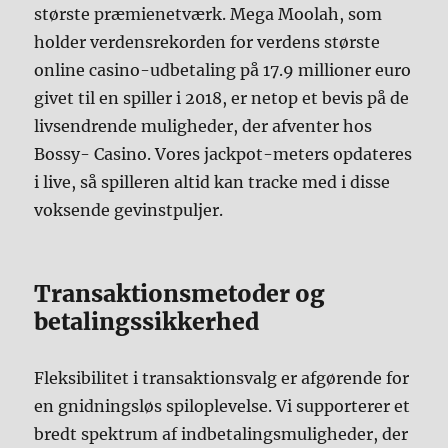
største præmienetværk. Mega Moolah, som
holder verdensrekorden for verdens største
online casino-udbetaling på 17.9 millioner euro
givet til en spiller i 2018, er netop et bevis på de
livsendrende muligheder, der afventer hos
Bossy- Casino. Vores jackpot-meters opdateres
i live, så spilleren altid kan tracke med i disse
voksende gevinstpuljer.
Transaktionsmetoder og
betalingssikkerhed
Fleksibilitet i transaktionsvalg er afgørende for
en gnidningsløs spiloplevelse. Vi supporterer et
bredt spektrum af indbetalingsmuligheder, der