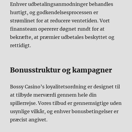
Enhver udbetalingsanmodninger behandles
hurtigt, og godkendelsesprocessen er
strømlinet for at reducere ventetiden. Vort
finansteam opererer døgnet rundt for at
bekræfte, at præmier udbetales beskyttet og
rettidigt.
Bonusstruktur og kampagner
Bossy Casino’s loyalitetsordning er designet til
at tilbyde merværdi gennem hele din
spillerrejse. Vores tilbud er gennemsigtige uden
usynlige vilkår, og enhver bonusbetingelser er
præcist angivet.