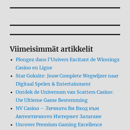
Viimeisimmät artikkelit
Plongez dans l’Univers Excitant de Winningz
Casino en Ligne
Star Goksite: Jouw Complete Wegwijzer naar
Digitaal Spelen & Entertainment
Ontdek de Universum van Scatters Casino:
Uw Ultieme Game Bestemming
NV Casino – Личната Ви Вход към
Автентичното Интернет Залагане
Uncover Premium Gaming Excellence