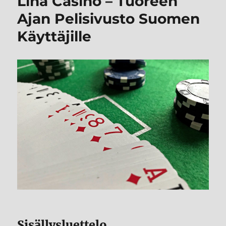
Liha Casino – Tuoreen
Ajan Pelisivusto Suomen
Käyttäjille
Sisällysluettelo