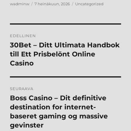
Kirjoittaja
Julkaistu
Kategoriat
wadminw
7 heinäkuun, 2026
Uncategorized
Artikkelien
EDELLINEN
selaus
30Bet – Ditt Ultimata Handbok
Edellinen
artikkeli:
till Ett Prisbelönt Online
Casino
SEURAAVA
Boss Casino – Dit definitive
Seuraava
artikkeli:
destination for internet-
baseret gaming og massive
gevinster