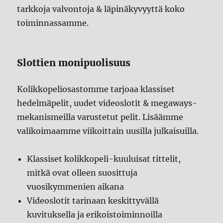
tarkkoja valvontoja & läpinäkyvyyttä koko
toiminnassamme.
Slottien monipuolisuus
Kolikkopeliosastomme tarjoaa klassiset
hedelmäpelit, uudet videoslotit & megaways-
mekanismeilla varustetut pelit. Lisäämme
valikoimaamme viikoittain uusilla julkaisuilla.
Klassiset kolikkopeli-kuuluisat tittelit,
mitkä ovat olleen suosittuja
vuosikymmenien aikana
Videoslotit tarinaan keskittyvällä
kuvituksella ja erikoistoiminnoilla