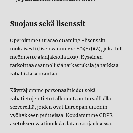
Suojaus sekä lisenssit
Operoimme Curacao eGaming -lisenssin
mukaisesti (lisenssinumero 8048/JAZ), joka tuli
myönnetty ajanjaksolla 2019. Kyseinen
tarkoittaa säännöllisiä tarkastuksia ja tarkkaa
rahallista seurantaa.
Käyttäjiemme personaalitiedot sekä
rahatietojen tieto tallennetaan turvallisilla
servereillä, joiden ovat Euroopan unionin
vyöhykkeen puitteissa. Noudatamme GDPR-
asetuksen vaatimuksia datan suojauksessa.