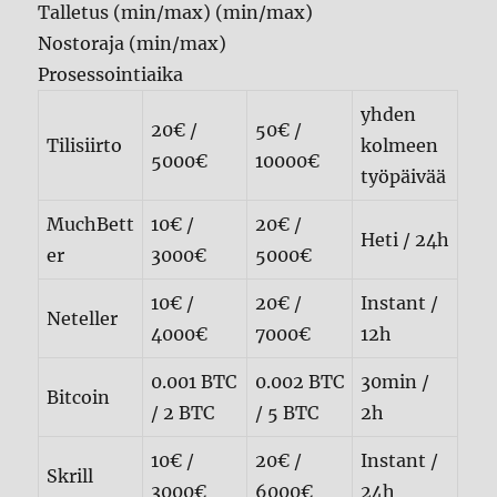
Talletus (min/max) (min/max)
Nostoraja (min/max)
Prosessointiaika
yhden
20€ /
50€ /
Tilisiirto
kolmeen
5000€
10000€
työpäivää
MuchBett
10€ /
20€ /
Heti / 24h
er
3000€
5000€
10€ /
20€ /
Instant /
Neteller
4000€
7000€
12h
0.001 BTC
0.002 BTC
30min /
Bitcoin
/ 2 BTC
/ 5 BTC
2h
10€ /
20€ /
Instant /
Skrill
3000€
6000€
24h