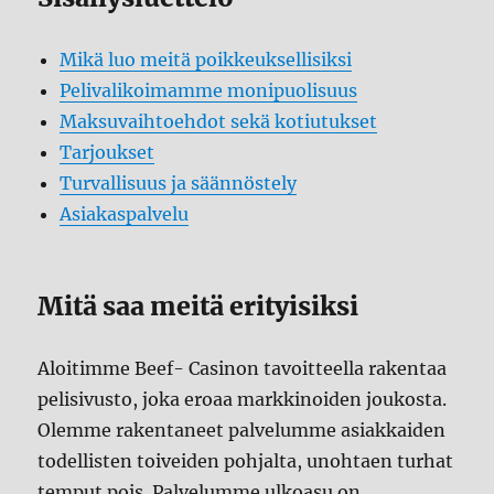
Mikä luo meitä poikkeuksellisiksi
Pelivalikoimamme monipuolisuus
Maksuvaihtoehdot sekä kotiutukset
Tarjoukset
Turvallisuus ja säännöstely
Asiakaspalvelu
Mitä saa meitä erityisiksi
Aloitimme Beef- Casinon tavoitteella rakentaa
pelisivusto, joka eroaa markkinoiden joukosta.
Olemme rakentaneet palvelumme asiakkaiden
todellisten toiveiden pohjalta, unohtaen turhat
temput pois. Palvelumme ulkoasu on