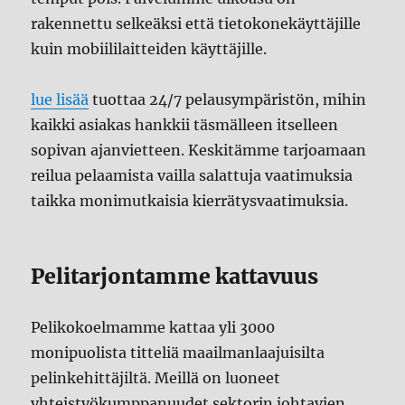
rakennettu selkeäksi että tietokonekäyttäjille
kuin mobiililaitteiden käyttäjille.
lue lisää
tuottaa 24/7 pelausympäristön, mihin
kaikki asiakas hankkii täsmälleen itselleen
sopivan ajanvietteen. Keskitämme tarjoamaan
reilua pelaamista vailla salattuja vaatimuksia
taikka monimutkaisia kierrätysvaatimuksia.
Pelitarjontamme kattavuus
Pelikokoelmamme kattaa yli 3000
monipuolista titteliä maailmanlaajuisilta
pelinkehittäjiltä. Meillä on luoneet
yhteistyökumppanuudet sektorin johtavien